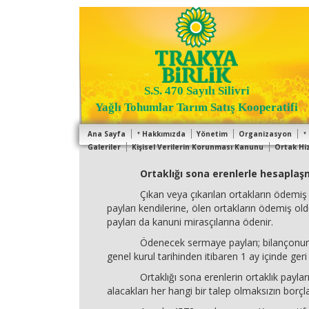
S.S. 470 Sayılı Silivri
Yağlı Tohumlar Tarım Satış Kooperatifi
Ana Sayfa
Hakkımızda
Yönetim
Organizasyon
Galeriler
Kişisel Verilerin Korunması Kanunu
Ortak Hi
Ortaklığı sona erenlerle hesaplaş
Çıkan veya çıkarılan ortakların ödemiş o
payları kendilerine, ölen ortakların ödemiş ol
payları da kanuni mirasçılarına ödenir.
Ödenecek sermaye payları; bilançonun ta
genel kurul tarihinden itibaren 1 ay içinde geri v
Ortaklığı sona erenlerin ortaklık payları 
alacakları her hangi bir talep olmaksızın borçl