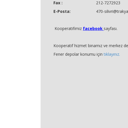
Fax :
212-7272923
E-Posta:
470-silivri
@trakyab
Kooperatifimiz
f
acebook
sayfası.
Kooperatif hizmet binamız ve merkez d
Fener depolar konumu için
tıklayınız.