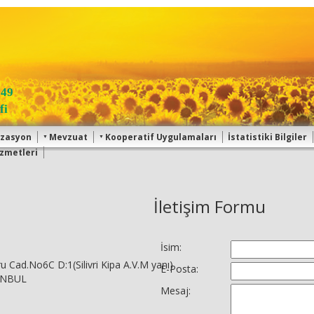
o49
fi
izasyon
Mevzuat
Kooperatif Uygulamaları
İstatistiki Bilgiler
zmetleri
İletişim Formu
İsim:
 Cad.No6C D:1(Silivri Kipa A.V.M yanı)
E-Posta:
TANBUL
Mesaj: