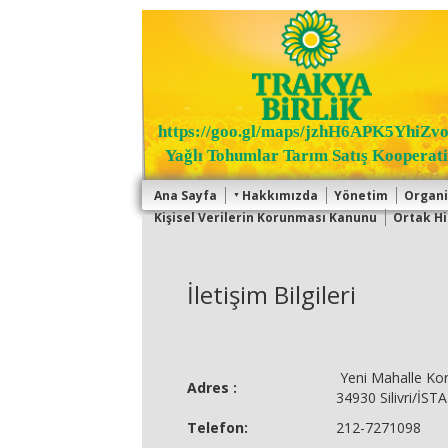
https://goo.gl/maps/jzhH6APK5YhiZv
Yağlı Tohumlar Tarım Satış Kooperati
Ana Sayfa
Hakkımızda
Yönetim
Organ
Kişisel Verilerin Korunması Kanunu
Ortak Hi
İletişim Bilgileri
Yeni Mahalle Koru
Adres :
34930 Silivri/İS
Telefon:
212-7271098